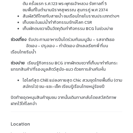
ต้น ครั้งแรก ร.ศ.
123
พระพุทธเจ้าหลวง รัชกาลที่
5
ชมพื้นที่ในตำนานนิราศสุพรรณ สุนทรภู่ พ.ศ
2374
สัมผัสวิถีไทยกับสายน้ำ ชมเรือนไทยโบราณประเภทต่างๆ
เก็บขยะในแม่น้ำทำกิจกรรมรักษ์โลก
CSR
เก็บผักตบชวาเป็นวัตถุดิบทำกิจกรรม
BCG ใน
ช่
วงบ่
าย
ช่วงเที่ยง
รับประทานอาหารปิ่นโตร่วมกันเมนูฉัน – รสชาติเธอ
จัดเอง - ปรุงเอง – กำจัดเอง นักเลงเรียกพี่ ที่บน
เรือนไทยริมน้ำ
ช่วงบ่าย
เรียนรู้กิจกรรม
BCG
จากผักตบชวาที่เก็บมาทำกันกระ
แทรกสินค้า/ที่รองมูลสัตว์สุนัข-แมว ด้วยการล้างกับหั่น
ไฮไลท์สุด
Chill
แปลงกายสุด
Chic
สวมชุดไทยพื้นถิ่น
(
ตาม
สมัครใจ) ชม-แชะ-เช็ค เรียนรู้เรือนไทยหมู่ร้อยปี
ปิดท้ายอุดหนุนสินค้าชุมชน จากนั้นเดินทางกลับโดยสวัสดิภาพ
ฝากไว้ให้โลกจำ
Location