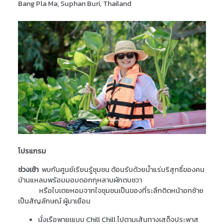
Bang Pla Ma, Suphan Buri, Thailand
Previous
Next
โปรแกรม
ช่วงเช้า
พบกันศูนย์เรียนรู้ชุมชน ต้อนรับด้วยน้ำแร่บริสุทธิ์ของคน
บ้านแหลมพร้อมมอบดอก
กุหลาบผักตบชวา
หรือใบเตยหอมจากใจชุมชนเป็นของที่ระลึกติดหน้าอกซ้าย
เป็นสัญลักษณ์ ผู้มาเยือน
นั่งเรือพายเแบบ
Chill Chill
ไปตามเส้นทางเสด็จประพาส